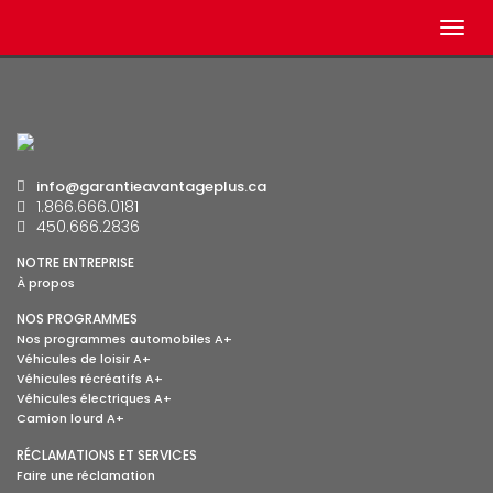
Togg
navig
info@garantieavantageplus.ca
1.866.666.0181
450.666.2836
NOTRE ENTREPRISE
À propos
NOS PROGRAMMES
Nos programmes automobiles A+
Véhicules de loisir A+
Véhicules récréatifs A+
Véhicules électriques A+
Camion lourd A+
RÉCLAMATIONS ET SERVICES
Faire une réclamation